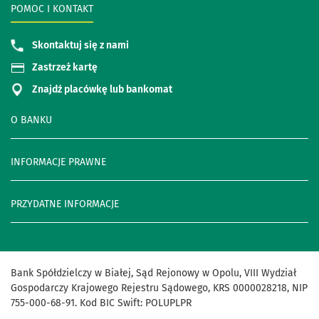
POMOC I KONTAKT
Skontaktuj się z nami
Zastrzeż kartę
Znajdź placówkę lub bankomat
O BANKU
INFORMACJE PRAWNE
PRZYDATNE INFORMACJE
Bank Spółdzielczy w Białej, Sąd Rejonowy w Opolu, VIII Wydział
Gospodarczy Krajowego Rejestru Sądowego, KRS 0000028218, NIP
755-000-68-91. Kod BIC Swift: POLUPLPR