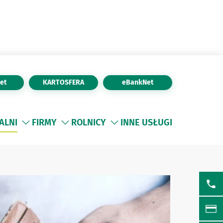
et
KARTOSFERA
eBankNet
ALNI
FIRMY
ROLNICY
INNE USŁUGI