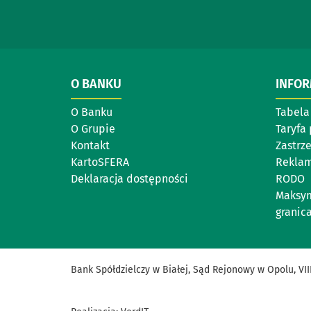
O BANKU
INFO
O Banku
Tabela
O Grupie
Taryfa 
Kontakt
Zastrz
KartoSFERA
Reklam
Deklaracja dostępności
RODO
Maksym
granic
Bank Spółdzielczy w Białej, Sąd Rejonowy w Opolu, V