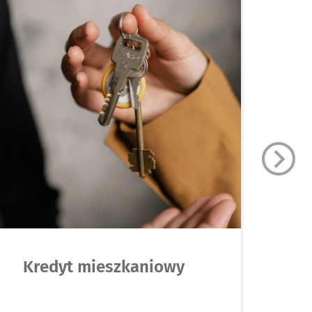
Kredyt mieszkaniowy
U
H