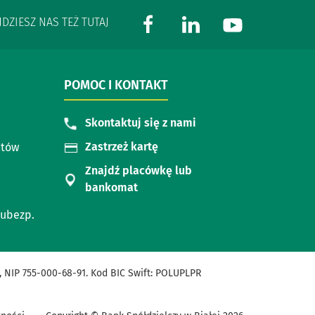
JDZIESZ NAS TEŻ TUTAJ
POMOC I KONTAKT
Skontaktuj się z nami
Zastrzeż kartę
ntów
Znajdź placówkę lub
bankomat
 ubezp.
 NIP 755-000-68-91. Kod BIC Swift: POLUPLPR