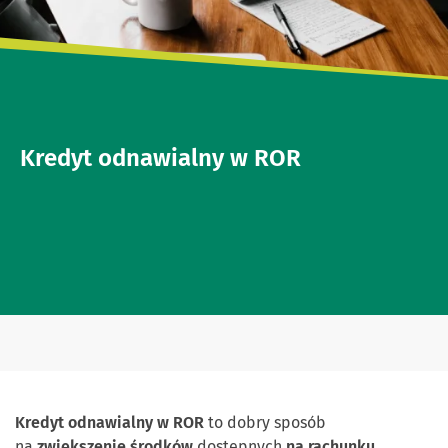
Kredyt odnawialny w ROR
Kredyt
odnawialny w ROR
to dobry sposób
na
zwiększenie środków
dostępnych
na rachunku
,