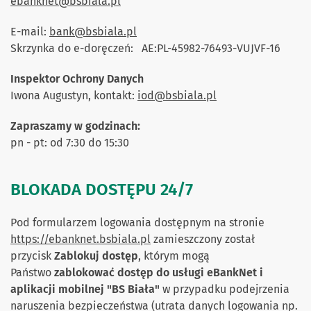
ebanknet@bsbiala.pl
E-mail:
bank@bsbiala.pl
Skrzynka do e-doręczeń: AE:PL-45982-76493-VUJVF-16
Inspektor Ochrony Danych
Iwona Augustyn, kontakt:
iod@bsbiala.pl
Zapraszamy w godzinach:
pn - pt: od 7:30 do 15:30
BLOKADA DOSTĘPU 24/7
Pod formularzem logowania dostępnym na stronie
https://ebanknet.bsbiala.pl
zamieszczony został
przycisk
Zablokuj dostęp
, którym mogą
Państwo
zablokować dostęp do usługi eBankNet i
aplikacji mobilnej "BS Biała"
w przypadku podejrzenia
naruszenia bezpieczeństwa (utrata danych logowania np.