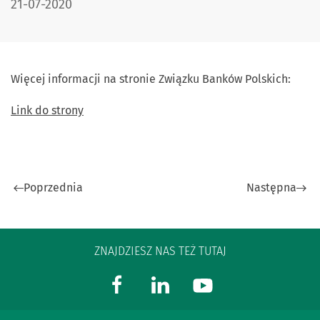
DATA PUBLIKACJI:
21-07-2020
Więcej informacji na stronie Związku Banków Polskich:
Link do strony
Poprzednia
Następna
ZNAJDZIESZ NAS TEŻ TUTAJ